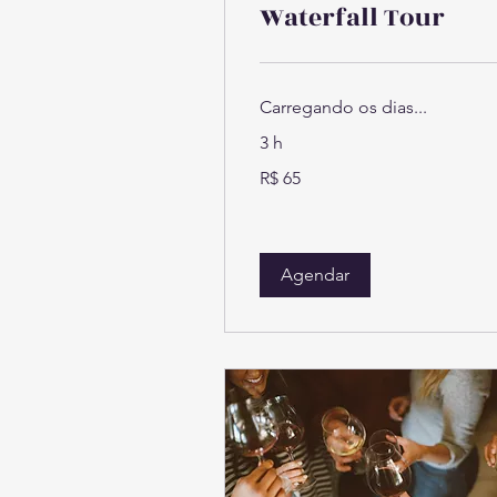
Waterfall Tour
Carregando os dias...
3 h
65
R$ 65
Reais
brasileiros
Agendar