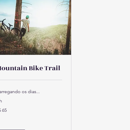
ountain Bike Trail
arregando os dias...
h
$ 65
ais
sileiros