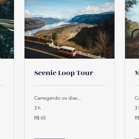
Scenic Loop Tour
M
Carregando os dias...
C
3 h
3 
65
65
R$ 65
R
Reais
Re
brasileiros
bra