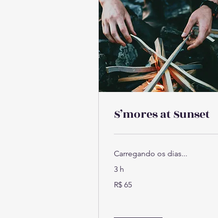
S’mores at Sunset
Carregando os dias...
3 h
65
R$ 65
Reais
brasileiros