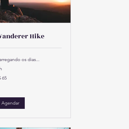
anderer Hike
arregando os dias...
h
$ 65
ais
sileiros
Agendar