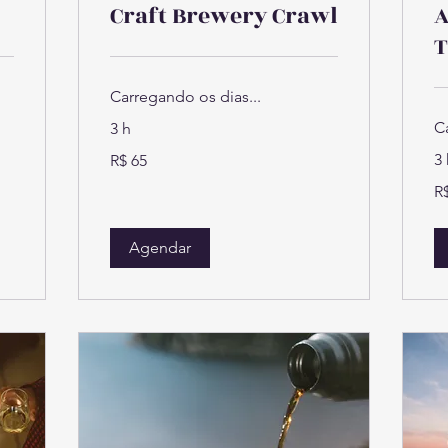
Craft Brewery Crawl
A
T
Carregando os dias...
C
3 h
65
3 
R$ 65
Reais
brasileiros
65
R
Re
bra
Agendar