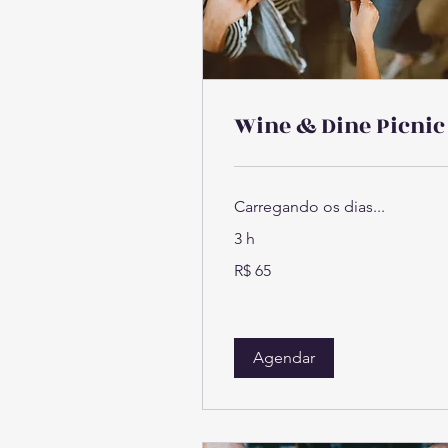
Wine & Dine Picnic
Carregando os dias...
3 h
65
R$ 65
Reais
brasileiros
Agendar