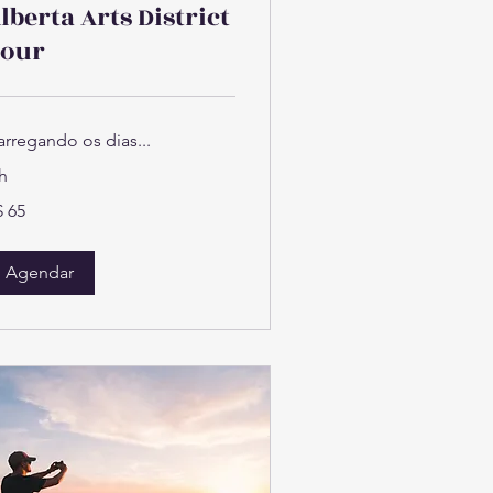
lberta Arts District
our
arregando os dias...
h
$ 65
ais
sileiros
Agendar