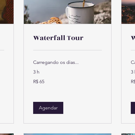
Waterfall Tour
W
Carregando os dias...
C
3 h
3 
65
65
R$ 65
R
Reais
Re
brasileiros
bra
Agendar